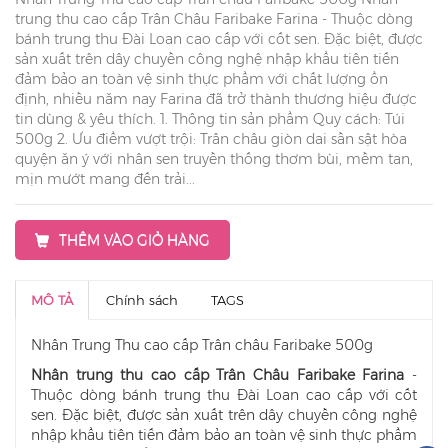
trung thu cao cấp Trân Châu Faribake Farina - Thuộc dòng
bánh trung thu Đài Loan cao cấp với cốt sen. Đặc biệt, được
sản xuất trên dây chuyền công nghệ nhập khẩu tiên tiến
đảm bảo an toàn vệ sinh thực phẩm với chất lượng ổn
định, nhiều năm nay Farina đã trở thành thương hiệu được
tin dùng & yêu thích. 1. Thông tin sản phẩm Quy cách: Túi
500g 2. Ưu điểm vượt trội: Trân châu giòn dai sần sật hòa
quyện ăn ý với nhân sen truyền thống thơm bùi, mềm tan,
mịn mướt mang đến trải...
THÊM VÀO GIỎ HÀNG
MÔ TẢ
Chính sách
TAGS
Nhân Trung Thu cao cấp Trân châu Faribake 500g
Nhân trung thu cao cấp Trân Châu Faribake Farina
-
Thuộc dòng bánh trung thu Đài Loan cao cấp với cốt
sen. Đặc biệt, được sản xuất trên dây chuyền công nghệ
nhập khẩu tiên tiến đảm bảo an toàn vệ sinh thực phẩm