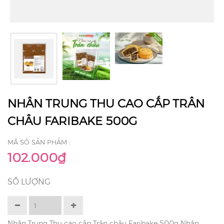
NHÂN TRUNG THU CAO CẤP TRÂN
CHÂU FARIBAKE 500G
MÃ SỐ SẢN PHẨM :
102.000₫
SỐ LƯỢNG
Nhân Trung Thu cao cấp Trân châu Faribake 500g Nhân