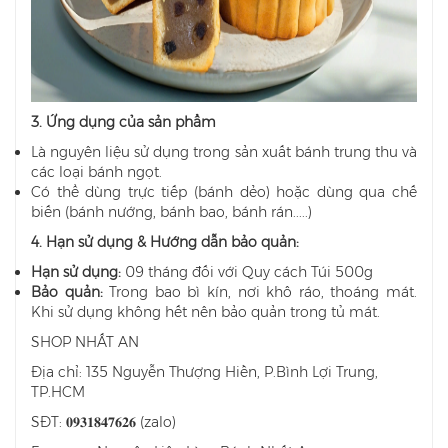
3. Ứng dụng của sản phẩm
Là nguyên liệu sử dụng trong sản xuất bánh trung thu và
các loại bánh ngọt.
Có thể dùng trực tiếp (bánh dẻo) hoặc dùng qua chế
biến (bánh nướng, bánh bao, bánh rán.....)
4. Hạn sử dụng & Hướng dẫn bảo quản:
Hạn sử dụng:
09 tháng đối với Quy cách Túi 500g
Bảo quản:
Trong bao bì kín, nơi khô ráo, thoáng mát.
Khi sử dụng không hết nên bảo quản trong tủ mát.
SHOP NHẤT AN
Địa chỉ: 135 Nguyễn Thượng Hiền, P.Bình Lợi Trung,
TP.HCM
SĐT: 𝟎𝟗𝟑𝟏𝟖𝟒𝟕𝟔𝟐𝟔 (zalo)