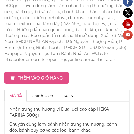
500gr Chuyên dùng làm bánh nhân trung thu nướng, bánh
dẻo, bánh quy bơ và các loại bánh khác. Thành phần: bí đao,
đường, nước, đường treholose, dextrose monohydrate,
maltodextrin, chất làm dày (1422,466), dầu thực vật, chất nhũ
hóa.... Hướng dẫn bảo quản: Trong bao bì kín, nơi khô ráo,
thoáng mát. Bảo quản tủ mát sau khi sử dụng. Xuất xứ: Việt
Nam SHOP NHẤT AN Địa chỉ: 135 Nguyễn Thượng Hiền, P.
Bình Lợi Trung, Bình Thạnh, TP.HCM SDT: 0931847626 (zalo)
Fanpage: Nguyên Liệu Làm Bánh Nhất An. Website:
nhatanfoods.com Shopee: nguyenlieulambanhnhatan
THÊM VÀO GIỎ HÀNG
MÔ TẢ
Chính sách
TAGS
Nhân trung thu hương vị Dưa lưới cao cấp HEKA
FARINA 500gr
Chuyên dùng làm bánh nhân trung thu nướng, bánh
dẻo, bánh quy bơ và các loại bánh khác.