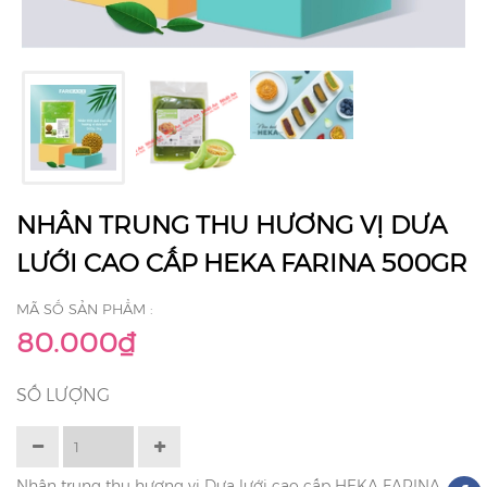
NHÂN TRUNG THU HƯƠNG VỊ DƯA
LƯỚI CAO CẤP HEKA FARINA 500GR
MÃ SỐ SẢN PHẨM :
80.000₫
SỐ LƯỢNG
Nhân trung thu hương vị Dưa lưới cao cấp HEKA FARINA