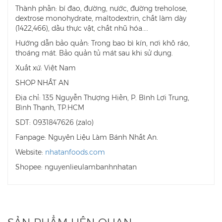
Thành phần: bí đao, đường, nước, đường treholose,
dextrose monohydrate, maltodextrin, chất làm dày
(1422,466), dầu thực vật, chất nhũ hóa....
Hướng dẫn bảo quản: Trong bao bì kín, nơi khô ráo,
thoáng mát. Bảo quản tủ mát sau khi sử dụng.
Xuất xứ: Việt Nam
SHOP NHẤT AN
Địa chỉ: 135 Nguyễn Thượng Hiền, P. Bình Lợi Trung,
Bình Thạnh, TP.HCM
SDT: 0931847626 (zalo)
Fanpage: Nguyên Liệu Làm Bánh Nhất An.
Website:
nhatanfoods.com
Shopee: nguyenlieulambanhnhatan