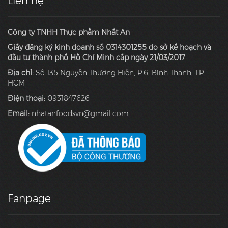
Liên hệ
Công ty TNHH Thực phẩm Nhất An
Giấy đăng ký kinh doanh số 0314301255 do sở kế hoạch và
đầu tư thành phố Hồ Chí Minh cấp ngày 21/03/2017
Địa chỉ:
Số 135 Nguyễn Thượng Hiền, P.6, Bình Thạnh, TP.
HCM
Điện thoại:
0931847626
Email:
nhatanfoodsvn@gmail.com
Fanpage