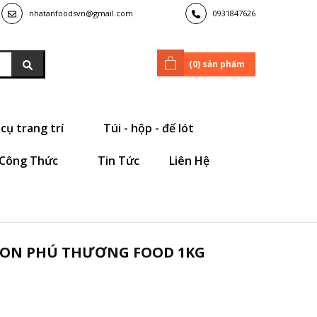
nhatanfoodsvn@gmail.com
0931847626
(
0
) sản phẩm
cụ trang trí
Túi - hộp - đế lót
Công Thức
Tin Tức
Liên Hệ
NON PHÚ THƯƠNG FOOD 1KG