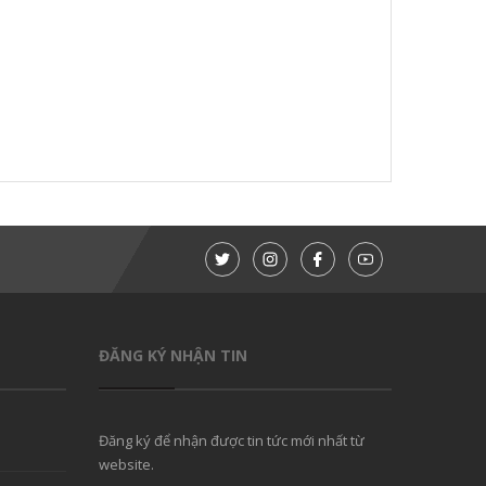
ĐĂNG KÝ NHẬN TIN
Đăng ký để nhận được tin tức mới nhất từ
website.