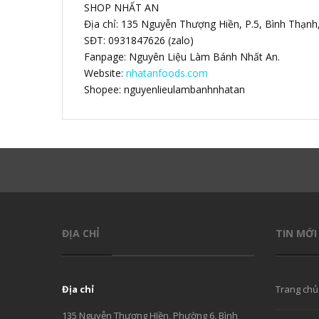
SHOP NHẤT AN
Địa chỉ: 135 Nguyễn Thượng Hiền, P.5, Bình Thạn
SĐT: 0931847626 (zalo)
Fanpage: Nguyên Liệu Làm Bánh Nhất An.
Website:
nhatanfoods.com
Shopee: nguyenlieulambanhnhatan
ĐỊA CHỈ
TIN MỚI
Địa chỉ
Trang chủ
135 Nguyễn Thượng HIền, Phường 6, Bình