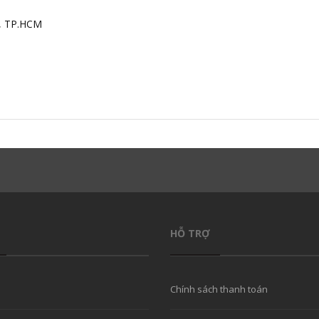
h, TP.HCM
HỖ TRỢ
Chính sách thanh toán