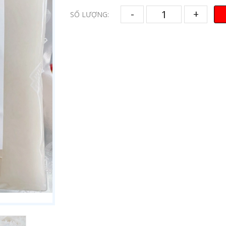
-
+
SỐ LƯỢNG: