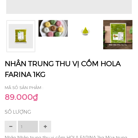
NHÂN TRUNG THU VỊ CỐM HOLA
FARINA 1KG
MÃ SỐ SẢN PHẨM :
89.000₫
SỐ LƯỢNG
Nhân Nhân trung thu vị cốm HOLA FARINA 1kg Mùa trung