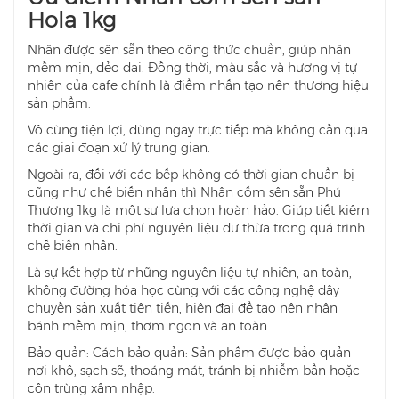
Hola 1kg
Nhân được sên sẫn theo công thức chuẩn, giúp nhân
mềm mịn, dẻo dai. Đồng thời, màu sắc và hương vị tự
nhiên của cafe chính là điểm nhấn tạo nên thương hiệu
sản phẩm.
Vô cùng tiện lợi, dùng ngay trực tiếp mà không cần qua
các giai đoạn xử lý trung gian.
Ngoài ra, đối với các bếp không có thời gian chuẩn bị
cũng như chế biến nhân thì Nhân cốm sên sẵn Phú
Thương 1kg là một sự lựa chọn hoàn hảo. Giúp tiết kiệm
thời gian và chi phí nguyên liệu dư thừa trong quá trình
chế biến nhân.
Là sự kết hợp từ những nguyên liệu tự nhiên, an toàn,
không đường hóa học cùng với các công nghệ dây
chuyền sản xuất tiên tiến, hiện đại để tạo nên nhân
bánh mềm mịn, thơm ngon và an toàn.
Bảo quản: Cách bảo quản: Sản phẩm được bảo quản
nơi khô, sạch sẽ, thoáng mát, tránh bị nhiễm bẩn hoặc
côn trùng xâm nhập.