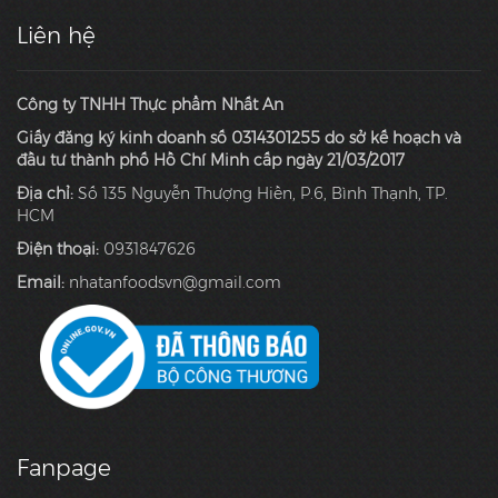
Liên hệ
Công ty TNHH Thực phẩm Nhất An
Giấy đăng ký kinh doanh số 0314301255 do sở kế hoạch và
đầu tư thành phố Hồ Chí Minh cấp ngày 21/03/2017
Địa chỉ:
Số 135 Nguyễn Thượng Hiền, P.6, Bình Thạnh, TP.
HCM
Điện thoại:
0931847626
Email:
nhatanfoodsvn@gmail.com
Fanpage