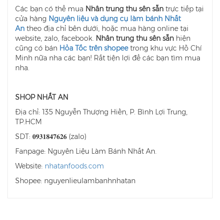
Các bạn có thể mua
Nhân trung thu sên sẵn
trực tiếp tại
cửa hàng
Nguyên liệu và dụng cụ làm bánh
Nhất
An
theo địa chỉ bên dưới, hoặc mua hàng online tại
website, zalo, facebook.
Nhân trung thu sên sẵn
hiện
cũng có bán
Hỏa Tốc trên shopee
trong khu vực Hồ Chí
Minh nữa nha các bạn! Rất tiện lợi để các bạn tìm mua
nha.
SHOP NHẤT AN
Địa chỉ: 135 Nguyễn Thượng Hiền, P. Bình Lợi Trung,
TP.HCM
SDT: 𝟎𝟗𝟑𝟏𝟖𝟒𝟕𝟔𝟐𝟔 (zalo)
Fanpage: Nguyên Liệu Làm Bánh Nhất An.
Website:
nhatanfoods.com
Shopee: nguyenlieulambanhnhatan