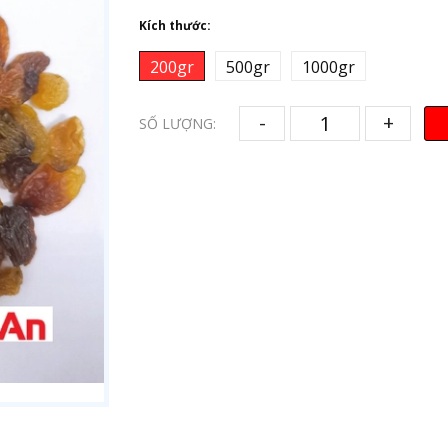
Kích thước:
200gr
500gr
1000gr
-
+
SỐ LƯỢNG: