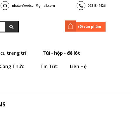
nhatanfoodsvn@gmail.com
0931847626
(
0
) sản phẩm
cụ trang trí
Túi - hộp - đế lót
Công Thức
Tin Tức
Liên Hệ
NS