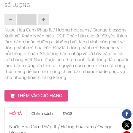
SỐ LƯỢNG
Nước Hoa Cam Pháp 1L / Hương hoa cam / Orange blossom
Xuất xứ: Pháp Nhãn hiệu: DGF Chắc hẳn các tín đồ yêu thích
làm bánh hoặc những ai không biết làm bánh cũng biết về
dòng bánh mì hoa cúc. Đây là 1 dòng bánh mì Brioche rất
nổi tiếng ở Pháp. Số lượng bánh nhập về và bày bán tại các
cửa hàng Việt Nam được tiêu thụ mạnh. Rất đông đảo người
làm bánh cũng đã tìm tòi, nguyên cứu cho mình một công
thức riêng để làm ra những chiếc bánh handmade phục vụ
cho những khách hàng không...
THÊM VÀO GIỎ HÀNG
MÔ TẢ
Chính sách
TAGS
Nước Hoa Cam Pháp 1L / Hương hoa cam / Orange
blossom