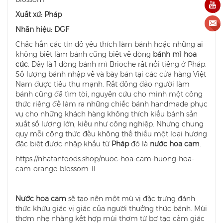
Xuất xứ: Pháp
Nhãn hiệu: DGF
Chắc hẳn các tín đồ yêu thích làm bánh hoặc những ai
không biết làm bánh cũng biết về dòng
bánh mì hoa
cúc
. Đây là 1 dòng bánh mì Brioche rất nổi tiếng ở Pháp.
Số lượng bánh nhập về và bày bán tại các cửa hàng Việt
Nam được tiêu thụ mạnh. Rất đông đảo người làm
bánh cũng đã tìm tòi, nguyên cứu cho mình một công
thức riêng để làm ra những chiếc bánh handmade phục
vụ cho những khách hàng không thích kiểu bánh sản
xuất số lượng lớn, kiểu như công nghiệp. Nhưng chung
quy mỗi công thức đều không thể thiếu một loại hương
đặc biệt được nhập khẩu từ
Pháp
đó là
nước
h
oa cam
.
https://nhatanfoods.shop/nuoc-hoa-cam-huong-hoa-
cam-orange-blossom-1l
Nước hoa cam
sẽ tạo nên một mù vị đặc trưng đánh
thức khứu giác vị giác của người thưởng thức bánh. Mùi
thơm nhẹ nhàng kết hợp mùi thơm từ bơ tạo cảm giác