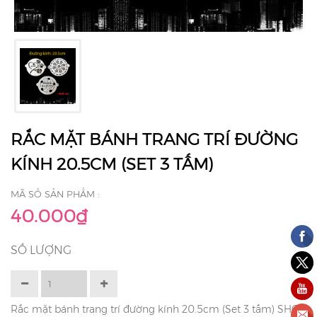
RẮC MẶT BÁNH TRANG TRÍ ĐƯỜNG
KÍNH 20.5CM (SET 3 TẤM)
MÃ SỐ SẢN PHẨM :
40.000₫
SỐ LƯỢNG
Rắc mặt bánh trang trí đường kính 20.5cm (Set 3 tấm) SHOP