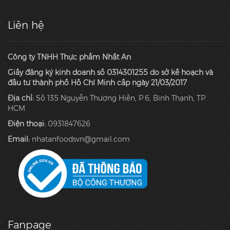
Liên hệ
Công ty TNHH Thực phẩm Nhất An
Giấy đăng ký kinh doanh số 0314301255 do sở kế hoạch và
đầu tư thành phố Hồ Chí Minh cấp ngày 21/03/2017
Địa chỉ:
Số 135 Nguyễn Thượng Hiền, P.6, Bình Thạnh, TP.
HCM
Điện thoại:
0931847626
Email:
nhatanfoodsvn@gmail.com
Fanpage