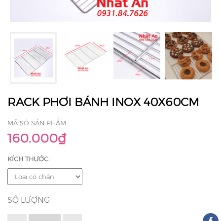
RACK PHƠI BÁNH INOX 40X60CM
MÃ SỐ SẢN PHẨM :
160.000₫
KÍCH THƯỚC :
SỐ LƯỢNG