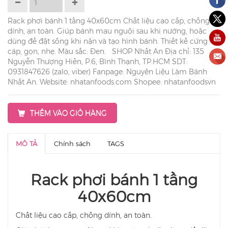
Rack phơi bánh 1 tầng 40x60cm Chất liệu cao cấp, chống
dính, an toàn. Giúp bánh mau nguội sau khi nướng, hoặc
dùng để đặt sống khi nặn và tạo hình bánh. Thiết kế cứng
cáp, gọn, nhẹ. Màu sắc: Đen. SHOP Nhất An Địa chỉ: 135
Nguyễn Thượng Hiền, P.6, Bình Thạnh, TP.HCM SDT:
0931847626 (zalo, viber) Fanpage: Nguyên Liệu Làm Bánh
Nhất An. Website: nhatanfoods.com Shopee: nhatanfoodsvn
THÊM VÀO GIỎ HÀNG
MÔ TẢ
Chính sách
TAGS
Rack phơi bánh 1 tầng
40x60cm
Chất liệu cao cấp, chống dính, an toàn.