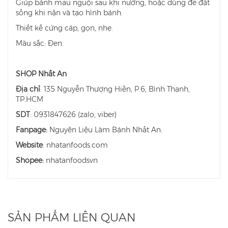
Giúp bánh mau nguội sau khi nướng, hoặc dùng để đặt
sống khi nặn và tạo hình bánh.
Thiết kế cứng cáp, gọn, nhẹ.
Màu sắc: Đen.
SHOP Nhất An
Địa chỉ
: 135 Nguyễn Thượng Hiền, P.6, Bình Thạnh,
TP.HCM
SDT
: 0931847626 (zalo, viber)
Fanpage:
Nguyên Liệu Làm Bánh Nhất An.
Website
: nhatanfoods.com
Shopee:
nhatanfoodsvn
SẢN PHẨM LIÊN QUAN