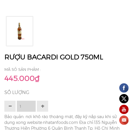
RƯỢU BACARDI GOLD 750ML
MÃ SỐ SẢN PHẨM :
445.000₫
SỐ LƯỢNG
Bảo quản: nơi khô ráo thoáng mát, đậy kỹ nắp sau khi sử
dụng xong website:nhatanfoods.com Địa chỉ:135 Nguyễn
Thượng Hiền Phường 6 Quận Bình Thạnh Tp. Hồ Chí Minh