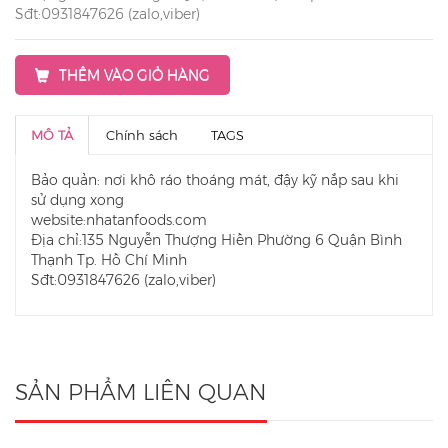
Sđt:0931847626 (zalo,viber)
THÊM VÀO GIỎ HÀNG
MÔ TẢ
Chính sách
TAGS
Bảo quản: nơi khô ráo thoáng mát, đậy kỹ nắp sau khi
sử dụng xong
website:nhatanfoods.com
Địa chỉ:135 Nguyễn Thượng Hiền Phường 6 Quận Bình
Thạnh Tp. Hồ Chí Minh
Sđt:0931847626 (zalo,viber)
SẢN PHẨM LIÊN QUAN