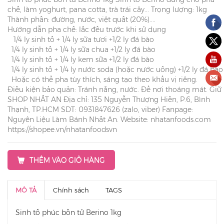
chế, làm yoghurt, pana cotta, trà trái cây... Trọng lượng: 1kg
Thành phần: đường, nước, việt quất (20%)....
Hướng dẫn pha chế: lắc đều trước khi sử dụng
1/4 ly sinh tố + 1/4 ly sữa tươi +1/2 ly đá bào
1/4 ly sinh tố + 1/4 ly sữa chua +1/2 ly đá bào
1/4 ly sinh tố + 1/4 ly kem sữa +1/2 ly đá bào
1/4 ly sinh tố + 1/4 ly nước soda (hoặc nước uống) +1/2 ly đá bào 
Hoặc có thể pha tùy thích, sáng tạo theo khẩu vị riêng.
Điều kiện bảo quản: Tránh nắng, nước. Để nơi thoáng mát. Giữ 
SHOP NHẤT AN Địa chỉ: 135 Nguyễn Thượng Hiền, P.6, Bình
Thạnh, TP.HCM SDT: 0931847626 (zalo, viber) Fanpage:
Nguyên Liệu Làm Bánh Nhất An. Website: nhatanfoods.com
https://shopee.vn/nhatanfoodsvn
THÊM VÀO GIỎ HÀNG
MÔ TẢ
Chính sách
TAGS
Sinh tố phúc bồn tử Berino 1kg