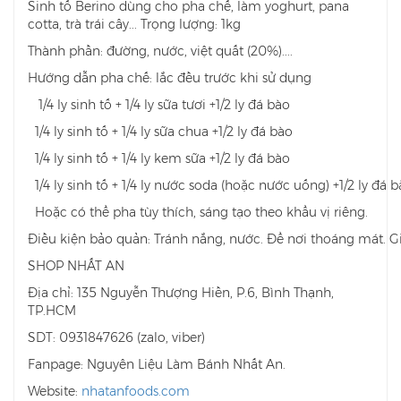
Sinh tố Berino dùng cho pha chế, làm yoghurt, pana
cotta, trà trái cây... Trọng lượng: 1kg
Thành phần: đường, nước, việt quất (20%)....
Hướng dẫn pha chế: lắc đều trước khi sử dụng
1/4 ly sinh tố + 1/4 ly sữa tươi +1/2 ly đá bào
1/4 ly sinh tố + 1/4 ly sữa chua +1/2 ly đá bào
1/4 ly sinh tố + 1/4 ly kem sữa +1/2 ly đá bào
1/4 ly sinh tố + 1/4 ly nước soda (hoặc nước uống) +1/2 ly đá b
Hoặc có thể pha tùy thích, sáng tạo theo khẩu vị riêng.
Điều kiện bảo quản: Tránh nắng, nước. Để nơi thoáng mát. G
SHOP NHẤT AN
Địa chỉ: 135 Nguyễn Thượng Hiền, P.6, Bình Thạnh,
TP.HCM
SDT: 0931847626 (zalo, viber)
Fanpage: Nguyên Liệu Làm Bánh Nhất An.
Website:
nhatanfoods.com