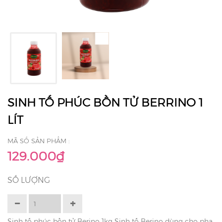
SINH TỐ PHÚC BỒN TỬ BERRINO 1
LÍT
MÃ SỐ SẢN PHẨM :
129.000₫
SỐ LƯỢNG
Sinh tố phúc bồn tử Berino 1kg Sinh tố Berino dùng cho pha