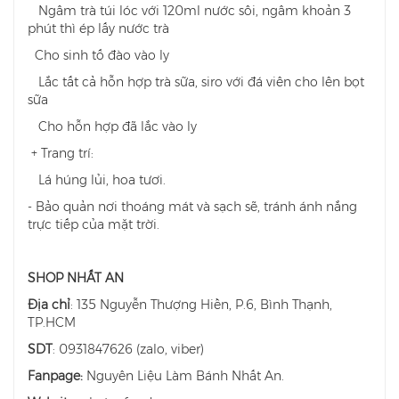
Ngâm trà túi lóc với 120ml nước sôi, ngâm khoản 3
phút thì ép lấy nước trà
Cho sinh tố đào vào ly
Lắc tất cả hỗn hợp trà sữa, siro với đá viên cho lên bọt
sữa
Cho hỗn hợp đã lắc vào ly
+ Trang trí:
Lá húng lủi, hoa tươi.
- Bảo quản nơi thoáng mát và sạch sẽ, tránh ánh nắng
trực tiếp của mặt trời.
SHOP NHẤT AN
Địa chỉ
: 135 Nguyễn Thượng Hiền, P.6, Bình Thạnh,
TP.HCM
SDT
: 0931847626 (zalo, viber)
Fanpage:
Nguyên Liệu Làm Bánh Nhất An.