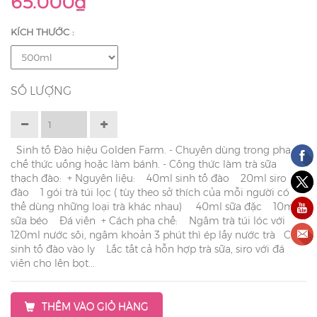
65.000₫
KÍCH THƯỚC :
SỐ LƯỢNG
Sinh tố Đào hiệu Golden Farm. - Chuyên dùng trong pha
chế thức uống hoặc làm bánh. - Công thức làm trà sữa
thạch đào: + Nguyên liệu: 40ml sinh tố đào 20ml siro
đào 1 gói trà túi lọc ( tùy theo sở thích của mỗi người có
thể dùng những loại trà khác nhau) 40ml sữa đặc 10ml
sữa béo Đá viên + Cách pha chế: Ngâm trà túi lóc với
120ml nước sôi, ngâm khoản 3 phút thì ép lấy nước trà Cho
sinh tố đào vào ly Lắc tất cả hỗn hợp trà sữa, siro với đá
viên cho lên bọt...
THÊM VÀO GIỎ HÀNG