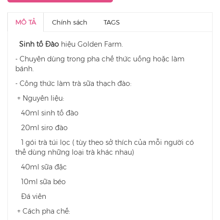
MÔ TẢ
Chính sách
TAGS
Sinh tố Đào
hiệu Golden Farm.
- Chuyên dùng trong pha chế thức uống hoặc làm
bánh.
- Công thức làm trà sữa thạch đào:
+ Nguyên liệu:
40ml sinh tố đào
20ml siro đào
1 gói trà túi lọc ( tùy theo sở thích của mỗi người có
thể dùng những loại trà khác nhau)
40ml sữa đặc
10ml sữa béo
Đá viên
+ Cách pha chế: