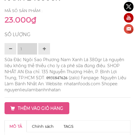
MÃ SỐ SẢN PHẨM :
23.000₫
SỐ LƯỢNG
Sữa Đặc Ngôi Sao Phương Nam Xanh Lá 380gr Là nguyên
liệu không thể thiếu cho ly cà phê sữa đúng điệu. SHOP
NHẤT AN Địa chỉ: 135 Nguyễn Thượng Hiền, P. Bình Lợi
Trung, TP.HCM SDT: 𝟎𝟗𝟑𝟏𝟖𝟒𝟕𝟔𝟐𝟔 (zalo) Fanpage: Nguyên Liệu
Làm Bánh Nhất An. Website: nhatanfoods.com Shopee:
nguyenlieulambanhnhatan
THÊM VÀO GIỎ HÀNG
MÔ TẢ
Chính sách
TAGS