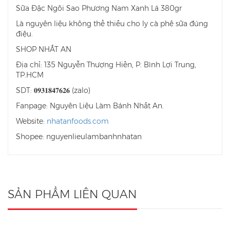
Sữa Đặc Ngôi Sao Phương Nam Xanh Lá 380gr
Là nguyên liệu không thể thiếu cho ly cà phê sữa đúng
điệu.
SHOP NHẤT AN
Địa chỉ: 135 Nguyễn Thượng Hiền, P. Bình Lợi Trung,
TP.HCM
SDT: 𝟎𝟗𝟑𝟏𝟖𝟒𝟕𝟔𝟐𝟔 (zalo)
Fanpage: Nguyên Liệu Làm Bánh Nhất An.
Website:
nhatanfoods.com
Shopee: nguyenlieulambanhnhatan
SẢN PHẨM LIÊN QUAN