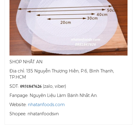
SHOP NHẤT AN
Địa chỉ: 135 Nguyễn Thượng Hiền, P.6, Bình Thạnh,
TP.HCM
SDT: 𝟎𝟗𝟑𝟏𝟖𝟒𝟕𝟔𝟐𝟔 (zalo, viber)
Fanpage: Nguyên Liệu Làm Bánh Nhất An.
Website:
nhatanfoods.com
Shopee: nhatanfoodsvn