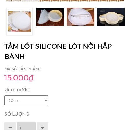
TẤM LÓT SILICONE LÓT NỒI HẤP
BÁNH
MÃ SỐ SẢN PHẨM :
15.000₫
KÍCH THƯỚC :
SỐ LƯỢNG