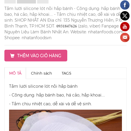
Tấm lưới silicone lót nồi hấp bánh - Công dụng: hấp bánh
bao, há cảo, hấp khoai.... - Tấm chịu nhiệt cao, dễ xài và dễ vệ
sinh. SHOP NHẤT AN Địa chỉ: 135 Nguyễn Thượng Hiền, P.6,
Bình Thạnh, TP.HCM SDT: 𝟎𝟗𝟑𝟏𝟖𝟒𝟕𝟔𝟐𝟔 (zalo, viber) Fanpage:
Nguyên Liệu Làm Bánh Nhất An. Website: nhatanfoods.com
Shopee: nhatanfoodsvn
THÊM VÀO GIỎ HÀNG
MÔ TẢ
Chính sách
TAGS
Tấm lưới silicone lót nồi hấp bánh
- Công dụng: hấp bánh bao, há cảo, hấp khoai....
- Tấm chịu nhiệt cao, dễ xài và dễ vệ sinh.