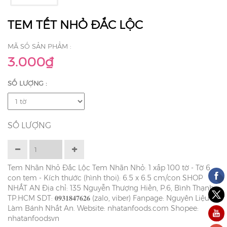
TEM TẾT NHỎ ĐẮC LỘC
MÃ SỐ SẢN PHẨM :
3.000₫
SỐ LƯỢNG :
SỐ LƯỢNG
Tem Nhãn Nhỏ Đắc Lộc Tem Nhãn Nhỏ: 1 xấp 100 tờ - Tờ 6
con tem - Kích thước (hình thoi): 6.5 x 6.5 cm/con SHOP
NHẤT AN Địa chỉ: 135 Nguyễn Thượng Hiền, P.6, Bình Thạnh,
TP.HCM SDT: 𝟎𝟗𝟑𝟏𝟖𝟒𝟕𝟔𝟐𝟔 (zalo, viber) Fanpage: Nguyên Liệu
Làm Bánh Nhất An. Website: nhatanfoods.com Shopee:
nhatanfoodsvn