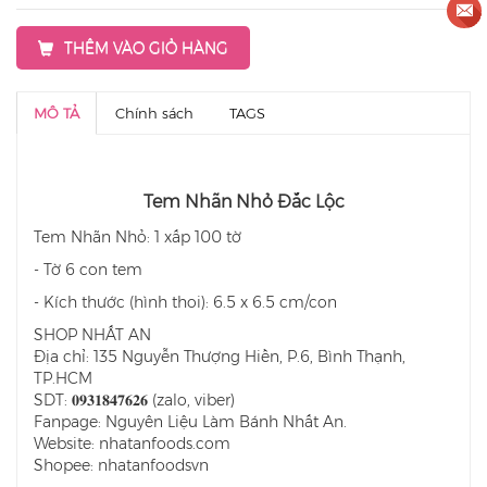
THÊM VÀO GIỎ HÀNG
MÔ TẢ
Chính sách
TAGS
Tem Nhãn Nhỏ Đắc Lộc
Tem Nhãn Nhỏ: 1 xấp 100 tờ
- Tờ 6 con tem
- Kích thước (hình thoi): 6.5 x 6.5 cm/con
SHOP NHẤT AN
Địa chỉ: 135 Nguyễn Thượng Hiền, P.6, Bình Thạnh,
TP.HCM
SDT: 𝟎𝟗𝟑𝟏𝟖𝟒𝟕𝟔𝟐𝟔 (zalo, viber)
Fanpage: Nguyên Liệu Làm Bánh Nhất An.
Website: nhatanfoods.com
Shopee: nhatanfoodsvn