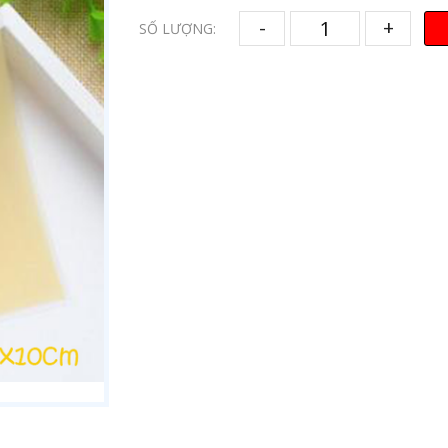
-
+
SỐ LƯỢNG: