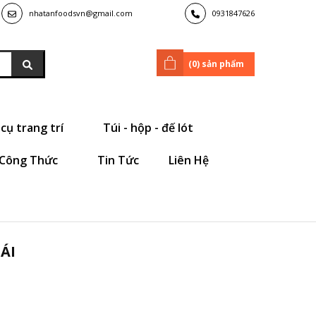
nhatanfoodsvn@gmail.com
0931847626
(
0
) sản phẩm
cụ trang trí
Túi - hộp - đế lót
Công Thức
Tin Tức
Liên Hệ
ÁI