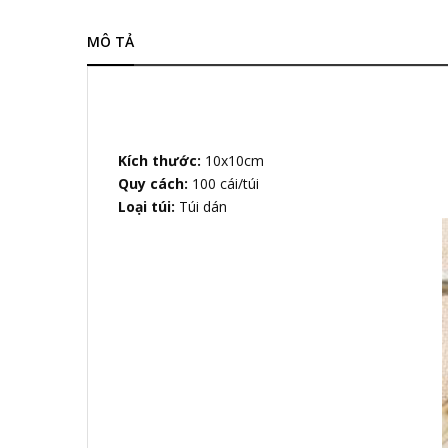
MÔ TẢ
Kích thước:
10x10cm
Quy cách:
100 cái/túi
Loại túi:
Túi dán