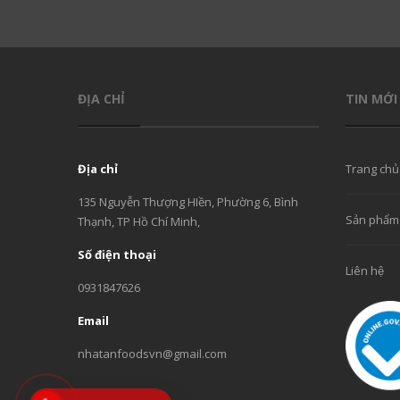
ĐỊA CHỈ
TIN MỚI
Địa chỉ
Trang chủ
135 Nguyễn Thượng HIền, Phường 6, Bình
Sản phẩm
Thạnh, TP Hồ Chí Minh,
Số điện thoại
Liên hệ
0931847626
Email
nhatanfoodsvn@gmail.com