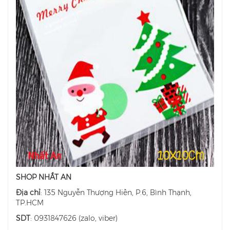
SHOP NHẤT AN
Địa chỉ
: 135 Nguyễn Thượng Hiền, P.6, Bình Thạnh,
TP.HCM
SDT
: 0931847626 (zalo, viber)