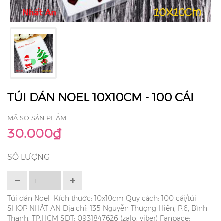
TÚI DÁN NOEL 10X10CM - 100 CÁI
MÃ SỐ SẢN PHẨM :
30.000₫
SỐ LƯỢNG
Túi dán Noel Kích thước: 10x10cm Quy cách: 100 cái/túi
SHOP NHẤT AN Địa chỉ: 135 Nguyễn Thượng Hiền, P.6, Bình
Thạnh, TP.HCM SDT: 0931847626 (zalo, viber) Fanpage: