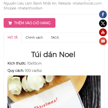
Nguyên Liệu Làm Bánh Nhất An. Website: nhatanfoods.com
Shopee: nhatanfoodsvn
THÊM VÀO GIỎ HÀNG
MÔ TẢ
Chính sách
TAGS
Túi dán Noel
Kích thước:
10x10cm
Quy cách:
100 cái/túi