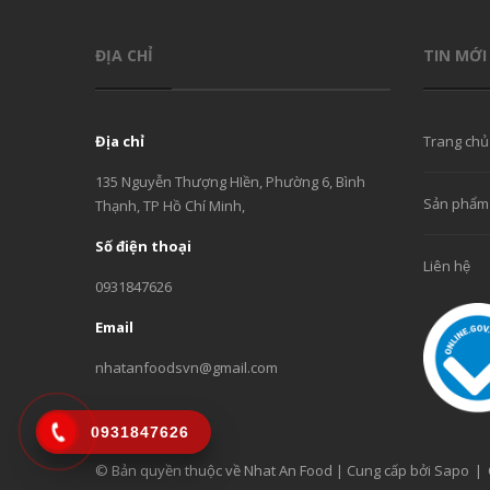
ĐỊA CHỈ
TIN MỚI
Địa chỉ
Trang chủ
135 Nguyễn Thượng HIền, Phường 6, Bình
Sản phẩm
Thạnh, TP Hồ Chí Minh,
Số điện thoại
Liên hệ
0931847626
Email
nhatanfoodsvn@gmail.com
0931847626
© Bản quyền thuộc về Nhat An Food | Cung cấp bởi Sapo
|