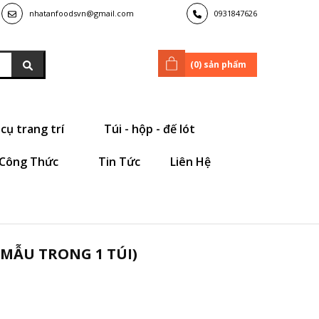
nhatanfoodsvn@gmail.com
0931847626
(
0
) sản phẩm
cụ trang trí
Túi - hộp - đế lót
Công Thức
Tin Tức
Liên Hệ
 MẪU TRONG 1 TÚI)