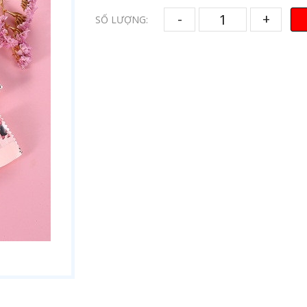
-
+
SỐ LƯỢNG: