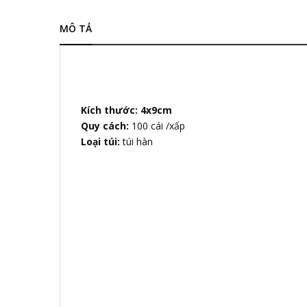
MÔ TẢ
Kích thước: 4x9cm
Quy cách:
100 cái /xấp
Loại túi:
túi hàn