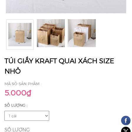
TÚI GIẤY KRAFT QUAI XÁCH SIZE
NHỎ
MÃ SỐ SẢN PHẨM :
5.000₫
SỐ LƯỢNG :
SỐ LƯỢNG