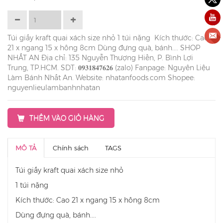
Túi giấy kraft quai xách size nhỏ 1 túi nặng Kích thước: Cao
21 x ngang 15 x hông 8cm Dùng đựng quà, bánh.... SHOP
NHẤT AN Địa chỉ: 135 Nguyễn Thượng Hiền, P. Bình Lợi
Trung, TP.HCM. SDT: 𝟎𝟗𝟑𝟏𝟖𝟒𝟕𝟔𝟐𝟔 (zalo) Fanpage: Nguyên Liệu
Làm Bánh Nhất An. Website: nhatanfoods.com Shopee:
nguyenlieulambanhnhatan
THÊM VÀO GIỎ HÀNG
MÔ TẢ
Chính sách
TAGS
Túi giấy kraft quai xách size nhỏ
1 túi nặng
Kích thước: Cao 21 x ngang 15 x hông 8cm
Dùng đựng quà, bánh....