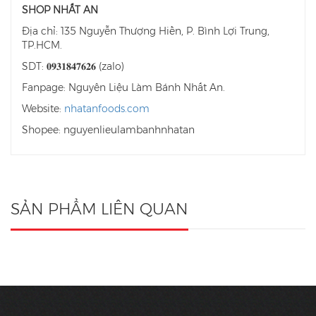
SHOP NHẤT AN
Địa chỉ: 135 Nguyễn Thượng Hiền, P. Bình Lợi Trung,
TP.HCM.
SDT: 𝟎𝟗𝟑𝟏𝟖𝟒𝟕𝟔𝟐𝟔 (zalo)
Fanpage: Nguyên Liệu Làm Bánh Nhất An.
Website:
nhatanfoods.com
Shopee: nguyenlieulambanhnhatan
SẢN PHẨM LIÊN QUAN