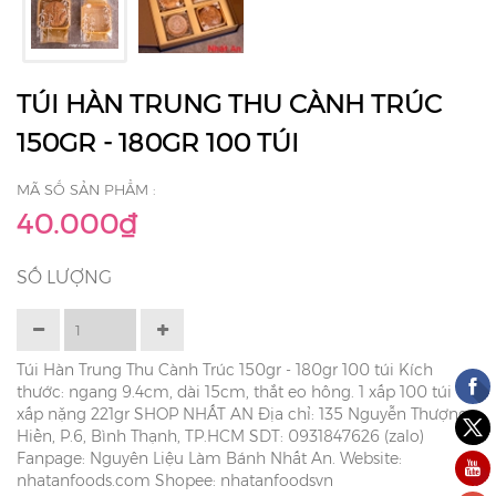
TÚI HÀN TRUNG THU CÀNH TRÚC
150GR - 180GR 100 TÚI
MÃ SỐ SẢN PHẨM :
40.000₫
SỐ LƯỢNG
Túi Hàn Trung Thu Cành Trúc 150gr - 180gr 100 túi Kích
thước: ngang 9.4cm, dài 15cm, thắt eo hông. 1 xấp 100 túi 1
xấp nặng 221gr SHOP NHẤT AN Địa chỉ: 135 Nguyễn Thượng
Hiền, P.6, Bình Thạnh, TP.HCM SDT: 0931847626 (zalo)
Fanpage: Nguyên Liệu Làm Bánh Nhất An. Website:
nhatanfoods.com Shopee: nhatanfoodsvn