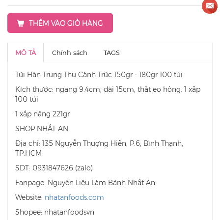
THÊM VÀO GIỎ HÀNG
MÔ TẢ
Chính sách
TAGS
Túi Hàn Trung Thu Cành Trúc 150gr - 180gr 100 túi
Kích thước: ngang 9.4cm, dài 15cm, thắt eo hông. 1 xấp
100 túi
1 xấp nặng 221gr
SHOP NHẤT AN
Địa chỉ: 135 Nguyễn Thượng Hiền, P.6, Bình Thạnh,
TP.HCM
SDT: 0931847626 (zalo)
Fanpage: Nguyên Liệu Làm Bánh Nhất An.
Website:
nhatanfoods.com
Shopee: nhatanfoodsvn