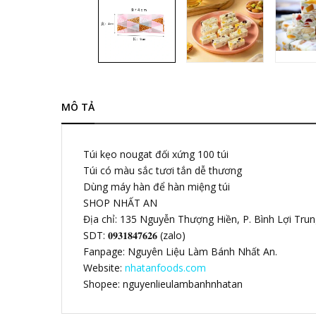
MÔ TẢ
Túi kẹo nougat đối xứng 100 túi
Túi có màu sắc tươi tắn dễ thương
Dùng máy hàn để hàn miệng túi
SHOP NHẤT AN
Địa chỉ: 135 Nguyễn Thượng Hiền, P. Bình Lợi Tru
SDT: 𝟎𝟗𝟑𝟏𝟖𝟒𝟕𝟔𝟐𝟔 (zalo)
Fanpage: Nguyên Liệu Làm Bánh Nhất An.
Website:
nhatanfoods.com
Shopee: nguyenlieulambanhnhatan