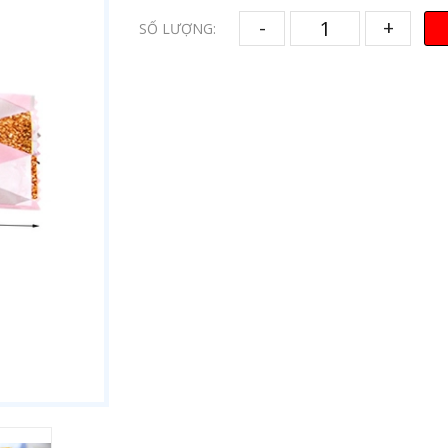
-
+
SỐ LƯỢNG: