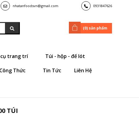
nhatanfoodsvn@gmail.com
0931847626
(
0
) sản phẩm
cụ trang trí
Túi - hộp - đế lót
Công Thức
Tin Tức
Liên Hệ
0 TÚI