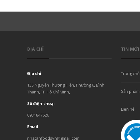
ĐỊA CHỈ
TIN MỚI
Địa chỉ
Trang chủ
135 Nguyễn Thượng HIền, Phường 6, Bình
Sản phẩm
Thạnh, TP Hồ Chí Minh,
Số điện thoại
Liên hệ
0931847626
Email
nhatanfoodsvn@gmail.com