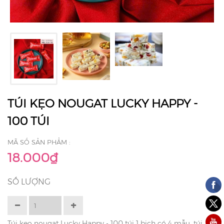
TÚI KẸO NOUGAT LUCKY HAPPY -
100 TÚI
MÃ SỐ SẢN PHẨM :
18.000₫
SỐ LƯỢNG
Túi kẹo nougat Lucky Happy - 100 túi 1 bịch có 4 mẫu, túi