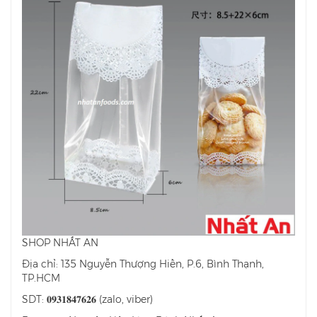
SHOP NHẤT AN
Địa chỉ: 135 Nguyễn Thượng Hiền, P.6, Bình Thạnh,
TP.HCM
SDT: 𝟎𝟗𝟑𝟏𝟖𝟒𝟕𝟔𝟐𝟔 (zalo, viber)