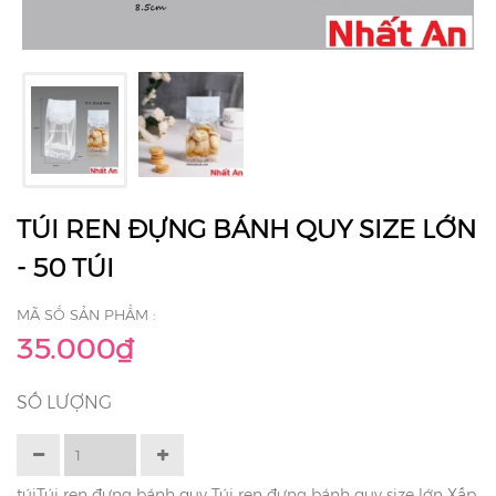
TÚI REN ĐỰNG BÁNH QUY SIZE LỚN
- 50 TÚI
MÃ SỐ SẢN PHẨM :
35.000₫
SỐ LƯỢNG
túiTúi ren đựng bánh quy Túi ren đựng bánh quy size lớn Xấp