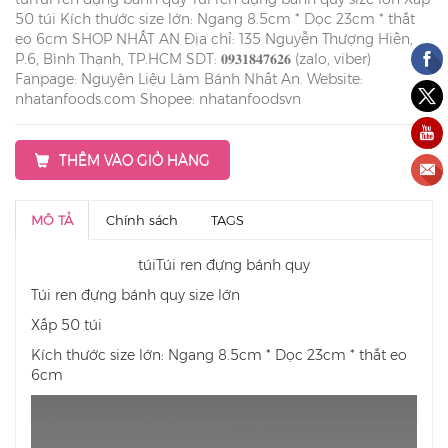
50 túi Kích thước size lớn: Ngang 8.5cm * Dọc 23cm * thắt
eo 6cm SHOP NHẤT AN Địa chỉ: 135 Nguyễn Thượng Hiền,
P.6, Bình Thạnh, TP.HCM SDT: 𝟎𝟗𝟑𝟏𝟖𝟒𝟕𝟔𝟐𝟔 (zalo, viber)
Fanpage: Nguyên Liệu Làm Bánh Nhất An. Website:
nhatanfoods.com Shopee: nhatanfoodsvn
THÊM VÀO GIỎ HÀNG
MÔ TẢ
Chính sách
TAGS
túiTúi ren đựng bánh quy
Túi ren đựng bánh quy size lớn
Xấp 50 túi
Kích thước size lớn: Ngang 8.5cm * Dọc 23cm * thắt eo
6cm