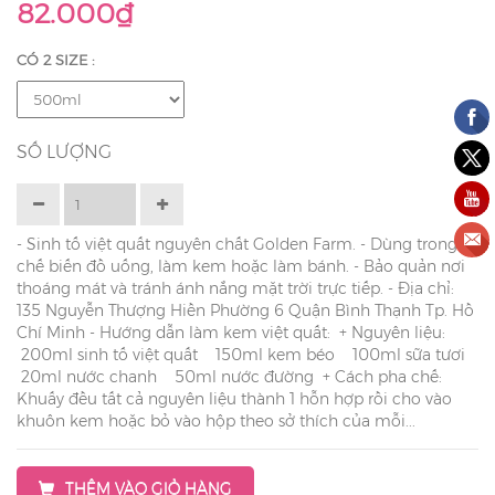
82.000₫
CÓ 2 SIZE :
SỐ LƯỢNG
- Sinh tố việt quất nguyên chất Golden Farm. - Dùng trong
chế biến đồ uống, làm kem hoặc làm bánh. - Bảo quản nơi
thoáng mát và tránh ánh nắng mặt trời trực tiếp. - Địa chỉ:
135 Nguyễn Thượng Hiền Phường 6 Quận Bình Thạnh Tp. Hồ
Chí Minh - Hướng dẫn làm kem việt quất: + Nguyên liệu:
200ml sinh tố việt quất 150ml kem béo 100ml sữa tươi
20ml nước chanh 50ml nước đường + Cách pha chế:
Khuấy đều tất cả nguyên liệu thành 1 hỗn hợp rồi cho vào
khuôn kem hoặc bỏ vào hộp theo sở thích của mỗi...
THÊM VÀO GIỎ HÀNG