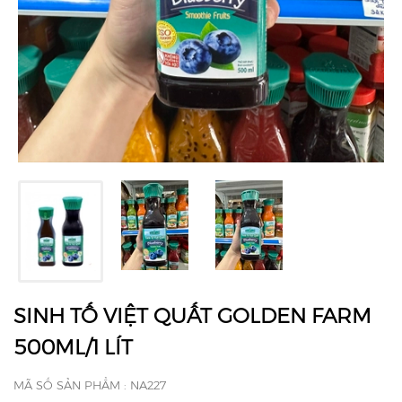
SINH TỐ VIỆT QUẤT GOLDEN FARM
500ML/1 LÍT
MÃ SỐ SẢN PHẨM : NA227