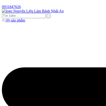
0931847626
(
0
) sản phẩm