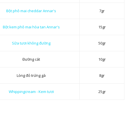
Bột phô mai cheddar Annar's
7gr
Bột kem phô mai hòa tan Annar's
15gr
Sữa tươi không đường
50gr
Đường cát
10gr
Lòng đỏ trứng gà
8gr
Whippingcream - Kem tươi
25gr