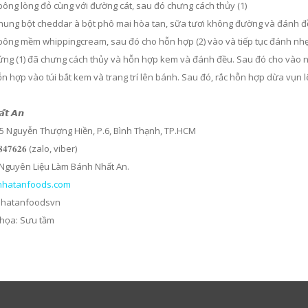
bông lòng đỏ cùng với đường cát, sau đó chưng cách thủy (1)
chung bột cheddar à bột phô mai hòa tan, sữa tươi không đường và đánh đ
bông mềm whippingcream, sau đó cho hỗn hợp (2) vào và tiếp tục đánh nh
rứng (1) đã chưng cách thủy và hỗn hợp kem và đánh đều. Sau đó cho vào 
n hợp vào túi bắt kem và trang trí lên bánh. Sau đó, rắc hỗn hợp dừa vụn l
̂́𝙩 𝘼𝙣
135 Nguyễn Thượng Hiền, P.6, Bình Thạnh, TP.HCM
𝟖𝟒𝟕𝟔𝟐𝟔 (zalo, viber)
Nguyên Liệu Làm Bánh Nhất An.
nhatanfoods.com
nhatanfoodsvn
họa: Sưu tầm