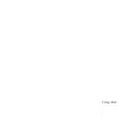
𝑪𝒐̂𝒏𝒈 𝒕𝒉𝒖̛́𝒄: