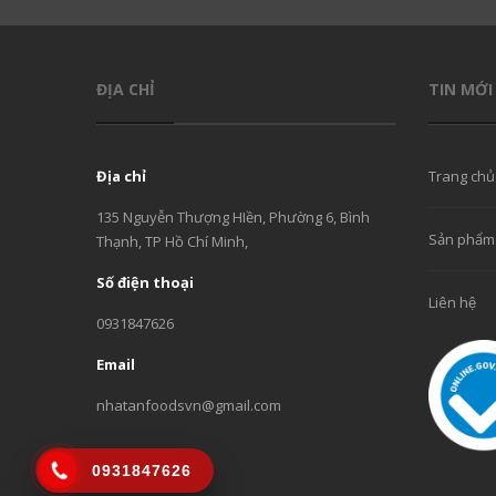
ĐỊA CHỈ
TIN MỚI
Địa chỉ
Trang chủ
135 Nguyễn Thượng HIền, Phường 6, Bình
Sản phẩm
Thạnh, TP Hồ Chí Minh,
Số điện thoại
Liên hệ
0931847626
Email
nhatanfoodsvn@gmail.com
0931847626