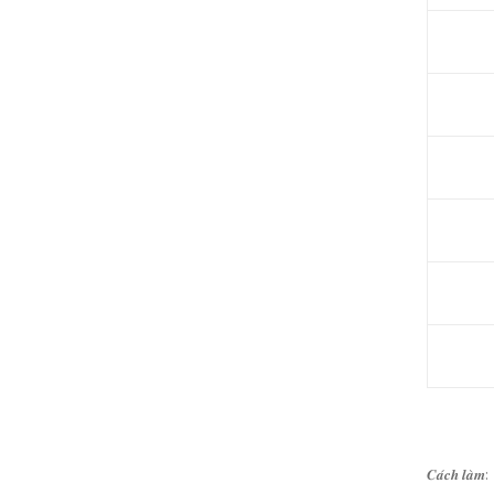
𝑪𝒂́𝒄𝒉 𝒍𝒂̀𝒎: