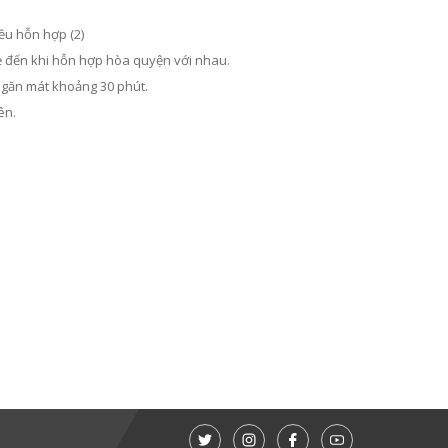
ều hỗn hợp (2)
ẹ đến khi hỗn hợp hòa quyện với nhau.
ngăn mát khoảng 30 phút.
ên.