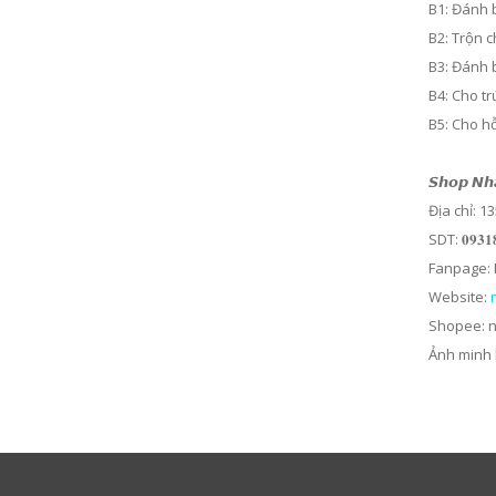
B1: Đánh 
B2: Trộn 
B3: Đánh 
B4: Cho t
B5: Cho hỗ
𝙎𝙝𝙤𝙥 𝙉𝙝𝙖
Địa chỉ: 
SDT: 𝟎𝟗𝟑𝟏
Fanpage: 
Website:
Shopee: 
Ảnh minh 