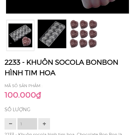
2233 - KHUÔN SOCOLA BONBON
HÌNH TIM HOA
MÃ SỐ SẢN PHẨM :
100.000₫
SỐ LƯỢNG
2233 - Khuôn socola hình tim hoa Chocolate Bon Bon là