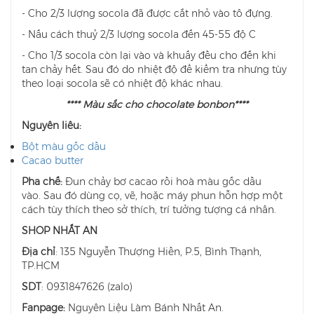
- Cho 2/3 lượng socola đã được cắt nhỏ vào tô đựng.
- Nấu cách thuỷ 2/3 lượng socola đến 45-55 độ C
- Cho 1/3 socola còn lại vào và khuấy đều cho đến khi
tan chảy hết. Sau đó do nhiệt độ để kiểm tra nhưng tùy
theo loại socola sẽ có nhiệt độ khác nhau.
**** Màu sắc cho chocolate bonbon****
Nguyên liêu:
Bột màu gốc dầu
Cacao butter
Pha chế:
Đun chảy bơ cacao rồi hoà màu gốc dầu
vào. Sau đó dùng cọ, vẽ, hoặc máy phun hỗn hợp một
cách tùy thích theo sở thích, trí tưởng tượng cá nhân.
SHOP NHẤT AN
Địa chỉ
: 135 Nguyễn Thượng Hiền, P.5, Bình Thạnh,
TP.HCM
SDT
: 0931847626 (zalo)
Fanpage:
Nguyên Liệu Làm Bánh Nhất An.