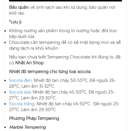
Bảo quản:
vệ sinh sạch sau khi sử dụng, bảo quản nơi
khô ráo .
*Lưu ý:
Không nướng sản phẩm trong lò nướng hoặc đốt trực
tiếp dưới lửa.
Chocolate cần tempering để có bề mặt bóng mịn và dễ
dàng tách ra khỏi khuôn
Nếu bạn chưa biết Tempering Chocolate thì đừng lo, đã
có
Nhất An Shop.
Nhiệt độ tempering cho từng loại socola:
0
Socola đen:
Nhiệt độ tan chảy 50-55
C, Để nguội 26-
0
0
28
C, Làm ấm 31-32
C.
0
Socola sữa
: Nhiệt độ tan chảy 45-50
C, Để nguội 25-
0
0
27
C, Làm ấm 29-30
C.
0
Socola trắng:
Nhiệt độ tan chảy 45-50
C , Để nguội 25-
0
0
27
C, Làm ấm 29-30
C.
Phương Pháp Tempering
Marble Tempering