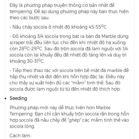
Đây là phương pháp truyền thống cơ bản nhất để
tempering. Để áp dụng phương pháp này bạn thực hiện
theo các bước sau:
0
- Nấu chảy socola ở nhiệt độ khoảng 45-55
C
- Đổ khoảng 3/4 socola trong bát ra bàn đá Marble dùng
scraper trải đều liên tục cho đến khi nhiệt độ hạ xuống
0
0
còn 28
C-29
C. Sau đó trộn socola đã làm nguội với 1/4
socola còn lại khuấy đều để nhiệt độ tăng lên và duy trì
0
khoảng 30-31
C.
- Tiếp theo thao tác với socola trên bề mặt đá marble để
hấp thụ nhiệt và đợi đến khi hỗn hợp đặc lại. Điều này
cho thấy sự xuất hiện đủ các “mầm” tinh thể. Sau đó
socola được làm nguội từ từ đến nhiệt độ thích hợp
Seeding
Phương pháp mới này dễ thực hiện hơn Marble
Tempering. Bạn chỉ cần khuấy trộn socola rắn trong hỗn
hợp socola đã nấu chảy để “ghép” các mầm tinh thể vào
socola lỏng.
Cách làm: